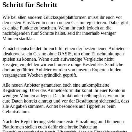
Schritt für Schritt
Wie bei allen anderen Glücksspielplattformen müsst ihr euch vor
den ersten Einsätzen in eurem neuen Casino registrieren. Dabei gibt
es einige Punkte zu beachten. Wenn ihr euch jedoch an die
nachfolgenden fünf Schritte haltet, seid ihr innerhalb weniger
Minuten startklar.
Zunächst entscheidet ihr euch für einen der besten neuen Anbieter –
idealerweise ein Casino ohne OASIS, um ohne Einschränkungen
spielen zu können. Wenn euch aufwendige Vergleiche nicht
zusagen, empfehlen wir euch unsere obige Bestenliste. Sämtliche
dort aufgeführten Anbieter wurden von unseren Experten in den
vergangenen Wochen gründlich geprüft.
Alle neuen Anbieter garantieren euch eine unkomplizierte
Registrierung. Über das Anmeldeformular könnt ihr euer Konto in
wenigen Minuten anlegen. Das funktioniert reibungslos, wenn ihr
eure Daten korrekt eintragt und vor der Bestätigung sicherstellt, dass
alle Angaben stimmen. Achtet besonders auf Tippfehler beim
Geburtsdatum.
Nach der Registrierung steht eure erste Einzahlung an. Die neuen
Plattformen stellen euch dafür eine breite Palette an