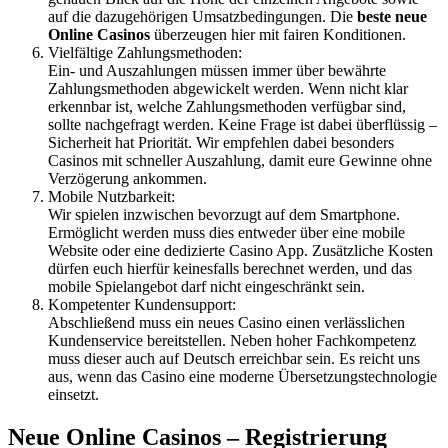
auf die dazugehörigen Umsatzbedingungen. Die
beste neue
Online Casinos
überzeugen hier mit fairen Konditionen.
Vielfältige Zahlungsmethoden:
Ein- und Auszahlungen müssen immer über bewährte
Zahlungsmethoden abgewickelt werden. Wenn nicht klar
erkennbar ist, welche Zahlungsmethoden verfügbar sind,
sollte nachgefragt werden. Keine Frage ist dabei überflüssig –
Sicherheit hat Priorität. Wir empfehlen dabei besonders
Casinos mit schneller Auszahlung, damit eure Gewinne ohne
Verzögerung ankommen.
Mobile Nutzbarkeit:
Wir spielen inzwischen bevorzugt auf dem Smartphone.
Ermöglicht werden muss dies entweder über eine mobile
Website oder eine dedizierte Casino App. Zusätzliche Kosten
dürfen euch hierfür keinesfalls berechnet werden, und das
mobile Spielangebot darf nicht eingeschränkt sein.
Kompetenter Kundensupport:
Abschließend muss ein neues Casino einen verlässlichen
Kundenservice bereitstellen. Neben hoher Fachkompetenz
muss dieser auch auf Deutsch erreichbar sein. Es reicht uns
aus, wenn das Casino eine moderne Übersetzungstechnologie
einsetzt.
Neue Online Casinos – Registrierung