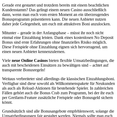
Gerade erst gestartet und trotzdem bereits mit einem beachtlichen
Kundenstamm? Das gelingt einem neuen Casino ausschließlich
dann, wenn man euch vom ersten Moment an ein überzeugendes
Bonusprogramm präsentieren kann. Die neuen Anbieter nutzen
daher jede Gelegenheit, um euch mit attraktiven Boni anzulocken.
Mitunter – gerade in der Anfangsphase – müsst ihr noch nicht
einmal eine Einzahlung leisten. Dank eines kostenlosen No Deposit
Bonus sind erste Erfahrungen ohne finanzielles Risiko möglich.
Diese Freispiele ohne Einzahlung eignen sich hervorragend, um
einen neuen Anbieter kennenzulernen.
Viele
neue Online Casinos
bieten flexible Umsatzbedingungen, die
auch mit bescheidenen Einsätzen zu bewältigen sind – achtet auf
transparente Bonusregeln!
Weitaus verbreiteter sind allerdings die klassischen Einzahlungsboni.
Verfügbar sind diese sowohl als Willkommenspakete für Neukunden
als auch als Reload-Aktionen für bestehende Spieler. In zahlreichen
Fällen gehört auch die Bonus Crab zum Programm, bei der ihr euch
per Greifarm-Feature zusätzliche Freispiele oder Bonusgeld sichern
könnt.
Grundsätzlich sind alle Bonusangebote empfehlenswert, solange die
Umsatzbedingungen fair gestaltet werden. Niemals sollte man euch