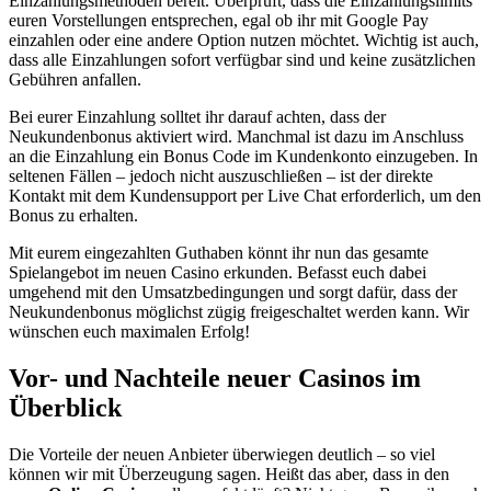
Einzahlungsmethoden bereit. Überprüft, dass die Einzahlungslimits
euren Vorstellungen entsprechen, egal ob ihr mit Google Pay
einzahlen oder eine andere Option nutzen möchtet. Wichtig ist auch,
dass alle Einzahlungen sofort verfügbar sind und keine zusätzlichen
Gebühren anfallen.
Bei eurer Einzahlung solltet ihr darauf achten, dass der
Neukundenbonus aktiviert wird. Manchmal ist dazu im Anschluss
an die Einzahlung ein Bonus Code im Kundenkonto einzugeben. In
seltenen Fällen – jedoch nicht auszuschließen – ist der direkte
Kontakt mit dem Kundensupport per Live Chat erforderlich, um den
Bonus zu erhalten.
Mit eurem eingezahlten Guthaben könnt ihr nun das gesamte
Spielangebot im neuen Casino erkunden. Befasst euch dabei
umgehend mit den Umsatzbedingungen und sorgt dafür, dass der
Neukundenbonus möglichst zügig freigeschaltet werden kann. Wir
wünschen euch maximalen Erfolg!
Vor- und Nachteile neuer Casinos im
Überblick
Die Vorteile der neuen Anbieter überwiegen deutlich – so viel
können wir mit Überzeugung sagen. Heißt das aber, dass in den