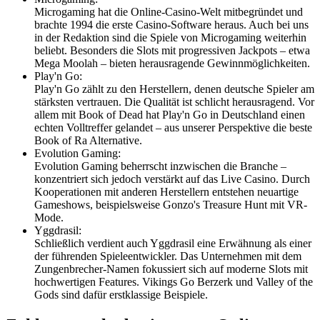
Microgaming hat die Online-Casino-Welt mitbegründet und
brachte 1994 die erste Casino-Software heraus. Auch bei uns
in der Redaktion sind die Spiele von Microgaming weiterhin
beliebt. Besonders die Slots mit progressiven Jackpots – etwa
Mega Moolah – bieten herausragende Gewinnmöglichkeiten.
Play'n Go:
Play'n Go zählt zu den Herstellern, denen deutsche Spieler am
stärksten vertrauen. Die Qualität ist schlicht herausragend. Vor
allem mit Book of Dead hat Play'n Go in Deutschland einen
echten Volltreffer gelandet – aus unserer Perspektive die beste
Book of Ra Alternative.
Evolution Gaming:
Evolution Gaming beherrscht inzwischen die Branche –
konzentriert sich jedoch verstärkt auf das Live Casino. Durch
Kooperationen mit anderen Herstellern entstehen neuartige
Gameshows, beispielsweise Gonzo's Treasure Hunt mit VR-
Mode.
Yggdrasil:
Schließlich verdient auch Yggdrasil eine Erwähnung als einer
der führenden Spieleentwickler. Das Unternehmen mit dem
Zungenbrecher-Namen fokussiert sich auf moderne Slots mit
hochwertigen Features. Vikings Go Berzerk und Valley of the
Gods sind dafür erstklassige Beispiele.