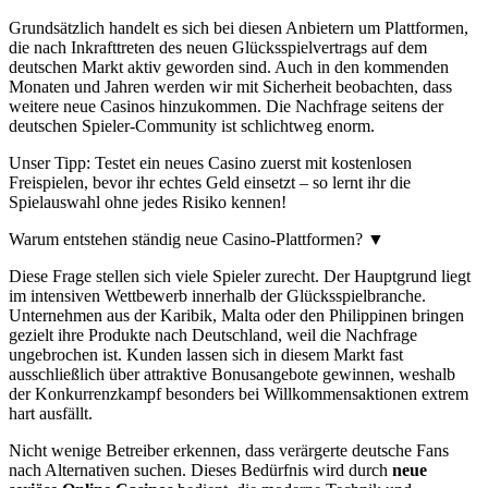
Grundsätzlich handelt es sich bei diesen Anbietern um Plattformen,
die nach Inkrafttreten des neuen Glücksspielvertrags auf dem
deutschen Markt aktiv geworden sind. Auch in den kommenden
Monaten und Jahren werden wir mit Sicherheit beobachten, dass
weitere neue Casinos hinzukommen. Die Nachfrage seitens der
deutschen Spieler-Community ist schlichtweg enorm.
Unser Tipp: Testet ein neues Casino zuerst mit kostenlosen
Freispielen, bevor ihr echtes Geld einsetzt – so lernt ihr die
Spielauswahl ohne jedes Risiko kennen!
Warum entstehen ständig neue Casino-Plattformen?
▼
Diese Frage stellen sich viele Spieler zurecht. Der Hauptgrund liegt
im intensiven Wettbewerb innerhalb der Glücksspielbranche.
Unternehmen aus der Karibik, Malta oder den Philippinen bringen
gezielt ihre Produkte nach Deutschland, weil die Nachfrage
ungebrochen ist. Kunden lassen sich in diesem Markt fast
ausschließlich über attraktive Bonusangebote gewinnen, weshalb
der Konkurrenzkampf besonders bei Willkommensaktionen extrem
hart ausfällt.
Nicht wenige Betreiber erkennen, dass verärgerte deutsche Fans
nach Alternativen suchen. Dieses Bedürfnis wird durch
neue