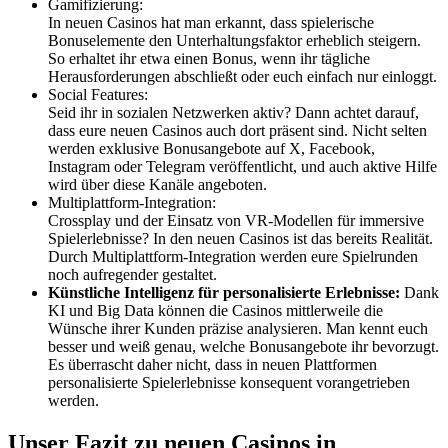
Gamifizierung:
In neuen Casinos hat man erkannt, dass spielerische
Bonuselemente den Unterhaltungsfaktor erheblich steigern.
So erhaltet ihr etwa einen Bonus, wenn ihr tägliche
Herausforderungen abschließt oder euch einfach nur einloggt.
Social Features:
Seid ihr in sozialen Netzwerken aktiv? Dann achtet darauf,
dass eure neuen Casinos auch dort präsent sind. Nicht selten
werden exklusive Bonusangebote auf X, Facebook,
Instagram oder Telegram veröffentlicht, und auch aktive Hilfe
wird über diese Kanäle angeboten.
Multiplattform-Integration:
Crossplay und der Einsatz von VR-Modellen für immersive
Spielerlebnisse? In den neuen Casinos ist das bereits Realität.
Durch Multiplattform-Integration werden eure Spielrunden
noch aufregender gestaltet.
Künstliche Intelligenz für personalisierte Erlebnisse:
Dank
KI und Big Data können die Casinos mittlerweile die
Wünsche ihrer Kunden präzise analysieren. Man kennt euch
besser und weiß genau, welche Bonusangebote ihr bevorzugt.
Es überrascht daher nicht, dass in neuen Plattformen
personalisierte Spielerlebnisse konsequent vorangetrieben
werden.
Unser Fazit zu neuen Casinos in