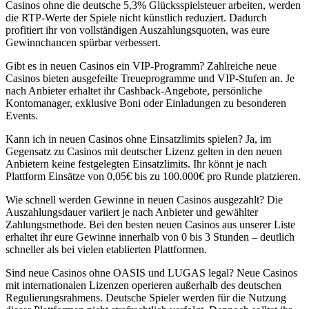
Casinos ohne die deutsche 5,3% Glücksspielsteuer arbeiten, werden
die RTP-Werte der Spiele nicht künstlich reduziert. Dadurch
profitiert ihr von vollständigen Auszahlungsquoten, was eure
Gewinnchancen spürbar verbessert.
Gibt es in neuen Casinos ein VIP-Programm? Zahlreiche neue
Casinos bieten ausgefeilte Treueprogramme und VIP-Stufen an. Je
nach Anbieter erhaltet ihr Cashback-Angebote, persönliche
Kontomanager, exklusive Boni oder Einladungen zu besonderen
Events.
Kann ich in neuen Casinos ohne Einsatzlimits spielen? Ja, im
Gegensatz zu Casinos mit deutscher Lizenz gelten in den neuen
Anbietern keine festgelegten Einsatzlimits. Ihr könnt je nach
Plattform Einsätze von 0,05€ bis zu 100.000€ pro Runde platzieren.
Wie schnell werden Gewinne in neuen Casinos ausgezahlt? Die
Auszahlungsdauer variiert je nach Anbieter und gewählter
Zahlungsmethode. Bei den besten neuen Casinos aus unserer Liste
erhaltet ihr eure Gewinne innerhalb von 0 bis 3 Stunden – deutlich
schneller als bei vielen etablierten Plattformen.
Sind neue Casinos ohne OASIS und LUGAS legal? Neue Casinos
mit internationalen Lizenzen operieren außerhalb des deutschen
Regulierungsrahmens. Deutsche Spieler werden für die Nutzung