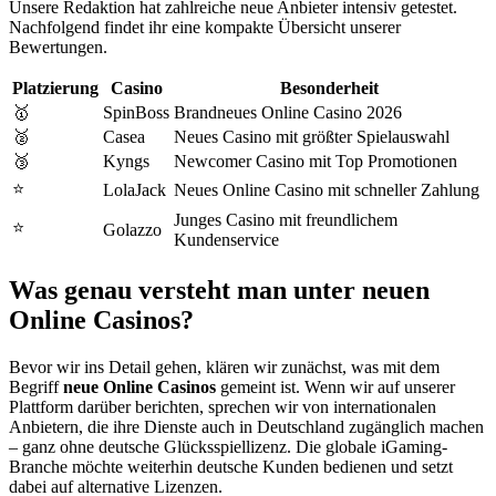
Unsere Redaktion hat zahlreiche neue Anbieter intensiv getestet.
Nachfolgend findet ihr eine kompakte Übersicht unserer
Bewertungen.
Platzierung
Casino
Besonderheit
🥇
SpinBoss
Brandneues Online Casino 2026
🥈
Casea
Neues Casino mit größter Spielauswahl
🥉
Kyngs
Newcomer Casino mit Top Promotionen
⭐
LolaJack
Neues Online Casino mit schneller Zahlung
Junges Casino mit freundlichem
⭐
Golazzo
Kundenservice
Was genau versteht man unter neuen
Online Casinos?
Bevor wir ins Detail gehen, klären wir zunächst, was mit dem
Begriff
neue Online Casinos
gemeint ist. Wenn wir auf unserer
Plattform darüber berichten, sprechen wir von internationalen
Anbietern, die ihre Dienste auch in Deutschland zugänglich machen
– ganz ohne deutsche Glücksspiellizenz. Die globale iGaming-
Branche möchte weiterhin deutsche Kunden bedienen und setzt
dabei auf alternative Lizenzen.