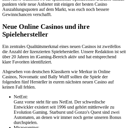
punkten viele neue Anbieter mit einigen der besten Casino
Auszahlungsquoten auf dem Markt, was euch noch bessere
Gewinnchancen verschafft.
Neue Online Casinos und ihre
Spielehersteller
Ein zentrales Qualitätsmerkmal eines neuen Casinos ist zweifellos
die Anzahl der lizenzierten Spielehersteller. Unsere Redaktion ist seit
über 20 Jahren im iGaming-Bereich aktiv und hat entsprechend
klare Favoriten identifiziert.
Abgesehen von deutschen Klassikern wie Merkur in Online
Casinos, Novomatic und Bally Wulff sollten die Spiele der
folgenden fünf Hersteller in eurem nächsten neuen Casino auf
keinen Fall fehlen.
NetEnt:
Ganz vorne steht für uns NetEnt. Der schwedische
Entwickler existiert seit 1996 und gehört mittlerweile zu
Evolution Gaming. Starburst und Gonzo's Quest sind zwei
Automaten, an denen wir immer noch gerne unseren Bonus
durchspielen.
Microgaming: