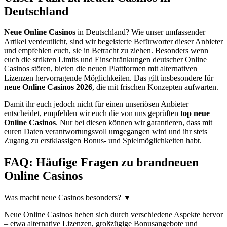
Deutschland
Neue Online Casinos
in Deutschland? Wie unser umfassender
Artikel verdeutlicht, sind wir begeisterte Befürworter dieser Anbieter
und empfehlen euch, sie in Betracht zu ziehen. Besonders wenn
euch die strikten Limits und Einschränkungen deutscher Online
Casinos stören, bieten die neuen Plattformen mit alternativen
Lizenzen hervorragende Möglichkeiten. Das gilt insbesondere für
neue Online Casinos 2026
, die mit frischen Konzepten aufwarten.
Damit ihr euch jedoch nicht für einen unseriösen Anbieter
entscheidet, empfehlen wir euch die von uns geprüften
top neue
Online Casinos
. Nur bei diesen können wir garantieren, dass mit
euren Daten verantwortungsvoll umgegangen wird und ihr stets
Zugang zu erstklassigen Bonus- und Spielmöglichkeiten habt.
FAQ: Häufige Fragen zu brandneuen
Online Casinos
Was macht neue Casinos besonders?
▼
Neue Online Casinos heben sich durch verschiedene Aspekte hervor
– etwa alternative Lizenzen, großzügige Bonusangebote und