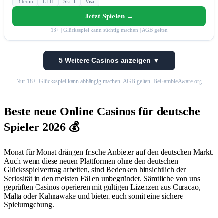
Bitcoin
ETH
Skrill
Visa
Jetzt Spielen →
18+ | Glücksspiel kann süchtig machen | AGB gelten
5 Weitere Casinos anzeigen ▼
Nur 18+. Glücksspiel kann abhängig machen. AGB gelten.
BeGambleAware.org
Beste neue Online Casinos für deutsche
Spieler 2026 💰
Monat für Monat drängen frische Anbieter auf den deutschen Markt.
Auch wenn diese neuen Plattformen ohne den deutschen
Glücksspielvertrag arbeiten, sind Bedenken hinsichtlich der
Seriosität in den meisten Fällen unbegründet. Sämtliche von uns
geprüften Casinos operieren mit gültigen Lizenzen aus Curacao,
Malta oder Kahnawake und bieten euch somit eine sichere
Spielumgebung.