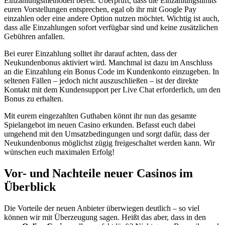
Einzahlungsmethoden bereit. Überprüft, dass die Einzahlungslimits
euren Vorstellungen entsprechen, egal ob ihr mit Google Pay
einzahlen oder eine andere Option nutzen möchtet. Wichtig ist auch,
dass alle Einzahlungen sofort verfügbar sind und keine zusätzlichen
Gebühren anfallen.
Bei eurer Einzahlung solltet ihr darauf achten, dass der
Neukundenbonus aktiviert wird. Manchmal ist dazu im Anschluss
an die Einzahlung ein Bonus Code im Kundenkonto einzugeben. In
seltenen Fällen – jedoch nicht auszuschließen – ist der direkte
Kontakt mit dem Kundensupport per Live Chat erforderlich, um den
Bonus zu erhalten.
Mit eurem eingezahlten Guthaben könnt ihr nun das gesamte
Spielangebot im neuen Casino erkunden. Befasst euch dabei
umgehend mit den Umsatzbedingungen und sorgt dafür, dass der
Neukundenbonus möglichst zügig freigeschaltet werden kann. Wir
wünschen euch maximalen Erfolg!
Vor- und Nachteile neuer Casinos im
Überblick
Die Vorteile der neuen Anbieter überwiegen deutlich – so viel
können wir mit Überzeugung sagen. Heißt das aber, dass in den