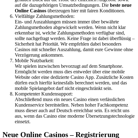
auf die dazugehörigen Umsatzbedingungen. Die
beste neue
Online Casinos
überzeugen hier mit fairen Konditionen.
Vielfältige Zahlungsmethoden:
Ein- und Auszahlungen müssen immer über bewährte
Zahlungsmethoden abgewickelt werden. Wenn nicht klar
erkennbar ist, welche Zahlungsmethoden verfügbar sind,
sollte nachgefragt werden. Keine Frage ist dabei überflüssig –
Sicherheit hat Priorität. Wir empfehlen dabei besonders
Casinos mit schneller Auszahlung, damit eure Gewinne ohne
Verzögerung ankommen.
Mobile Nutzbarkeit:
Wir spielen inzwischen bevorzugt auf dem Smartphone.
Ermöglicht werden muss dies entweder über eine mobile
Website oder eine dedizierte Casino App. Zusätzliche Kosten
dürfen euch hierfür keinesfalls berechnet werden, und das
mobile Spielangebot darf nicht eingeschränkt sein.
Kompetenter Kundensupport:
Abschließend muss ein neues Casino einen verlässlichen
Kundenservice bereitstellen. Neben hoher Fachkompetenz
muss dieser auch auf Deutsch erreichbar sein. Es reicht uns
aus, wenn das Casino eine moderne Übersetzungstechnologie
einsetzt.
Neue Online Casinos – Registrierung