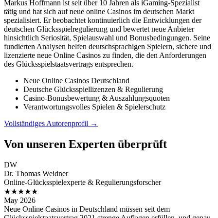
Markus Hoffmann ist seit über 10 Jahren als iGaming-Spezialist
tätig und hat sich auf neue online Casinos im deutschen Markt
spezialisiert. Er beobachtet kontinuierlich die Entwicklungen der
deutschen Glücksspielregulierung und bewertet neue Anbieter
hinsichtlich Seriosität, Spielauswahl und Bonusbedingungen. Seine
fundierten Analysen helfen deutschsprachigen Spielern, sichere und
lizenzierte neue Online Casinos zu finden, die den Anforderungen
des Glücksspielstaatsvertrags entsprechen.
Neue Online Casinos Deutschland
Deutsche Glücksspiellizenzen & Regulierung
Casino-Bonusbewertung & Auszahlungsquoten
Verantwortungsvolles Spielen & Spielerschutz
Vollständiges Autorenprofil →
Von unseren Experten überprüft
DW
Dr. Thomas Weidner
Online-Glücksspielexperte & Regulierungsforscher
★★★★★
May 2026
Neue Online Casinos in Deutschland müssen seit dem
Glücksspielstaatsvertrag 2021 strenge Auflagen erfüllen, und genau