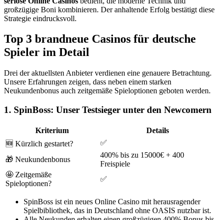
seriöse Online Casinos
bedient, die moderne Technik und
großzügige Boni kombinieren. Der anhaltende Erfolg bestätigt diese
Strategie eindrucksvoll.
Top 3 brandneue Casinos für deutsche
Spieler im Detail
Drei der aktuellsten Anbieter verdienen eine genauere Betrachtung.
Unsere Erfahrungen zeigen, dass neben einem starken
Neukundenbonus auch zeitgemäße Spieloptionen geboten werden.
1. SpinBoss: Unser Testsieger unter den Newcomern
Kriterium
Details
✅
🆕 Kürzlich gestartet?
400% bis zu 15000€ + 400
🎁 Neukundenbonus
Freispiele
🤩 Zeitgemäße
✅
Spieloptionen?
SpinBoss ist ein neues Online Casino mit herausragender
Spielbibliothek, das in Deutschland ohne OASIS nutzbar ist.
Alle Neukunden erhalten einen großzügigen 400% Bonus bis