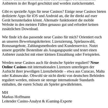
Anbietern in der Regel geschützt und werden zurückerstattet.
Gibt es spezielle Apps für neue Casinos? Einige neue Casinos bieten
dedizierte Apps für iOS und Android an, die ihr direkt auf euer
Gerät herunterladen könnt. Alternativ funktioniert die mobile
Website in den meisten Fällen genauso gut und erfordert keinen
zusätzlichen Download.
Wie finde ich das passende neue Casino für mich? Orientiert euch
an unseren Bewertungskriterien: Lizenzierung, Spielauswahl,
Bonusangebote, Zahlungsmethoden und Kundenservice. Nutzt
unsere geprüfte Bestenliste als Ausgangspunkt und testet einen
Anbieter zunächst mit einer kleinen Einzahlung oder Freispielen.
Werden neue Casinos auch für deutsche Spieler reguliert?
Neue
Online Casinos
mit internationalen Lizenzen unterliegen der
Aufsicht ihrer jeweiligen Lizenzbehörde – etwa aus Curacao, Malta
oder Kahnawake. Obwohl sie nicht direkt von deutschen Behörden
reguliert werden, müssen sie strenge internationale Standards
einhalten, die euren Schutz als Spieler gewährleisten.
MH
Markus Hoffmann
Leitender Casino-Analyst & iGaming-Experte