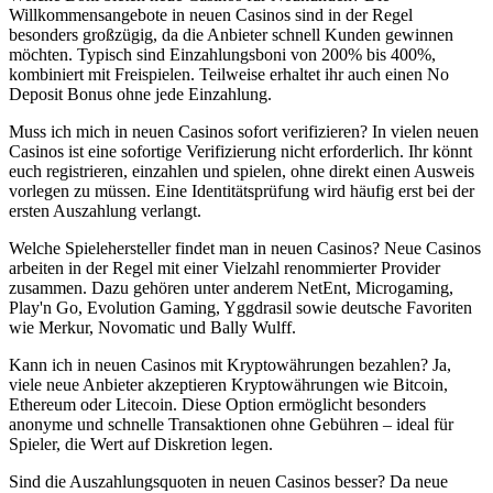
Willkommensangebote in neuen Casinos sind in der Regel
besonders großzügig, da die Anbieter schnell Kunden gewinnen
möchten. Typisch sind Einzahlungsboni von 200% bis 400%,
kombiniert mit Freispielen. Teilweise erhaltet ihr auch einen No
Deposit Bonus ohne jede Einzahlung.
Muss ich mich in neuen Casinos sofort verifizieren? In vielen neuen
Casinos ist eine sofortige Verifizierung nicht erforderlich. Ihr könnt
euch registrieren, einzahlen und spielen, ohne direkt einen Ausweis
vorlegen zu müssen. Eine Identitätsprüfung wird häufig erst bei der
ersten Auszahlung verlangt.
Welche Spielehersteller findet man in neuen Casinos? Neue Casinos
arbeiten in der Regel mit einer Vielzahl renommierter Provider
zusammen. Dazu gehören unter anderem NetEnt, Microgaming,
Play'n Go, Evolution Gaming, Yggdrasil sowie deutsche Favoriten
wie Merkur, Novomatic und Bally Wulff.
Kann ich in neuen Casinos mit Kryptowährungen bezahlen? Ja,
viele neue Anbieter akzeptieren Kryptowährungen wie Bitcoin,
Ethereum oder Litecoin. Diese Option ermöglicht besonders
anonyme und schnelle Transaktionen ohne Gebühren – ideal für
Spieler, die Wert auf Diskretion legen.
Sind die Auszahlungsquoten in neuen Casinos besser? Da neue