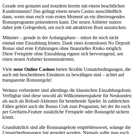
Gerade erst gestartet und trotzdem bereits mit einem beachtlichen
Kundenstamm? Das gelingt einem neuen Casino ausschließlich
dann, wenn man euch vom ersten Moment an ein überzeugendes
Bonusprogramm präsentieren kann. Die neuen Anbieter nutzen
daher jede Gelegenheit, um euch mit attraktiven Boni anzulocken.
Mitunter – gerade in der Anfangsphase – müsst ihr noch nicht
einmal eine Einzahlung leisten. Dank eines kostenlosen No Deposit
Bonus sind erste Erfahrungen ohne finanzielles Risiko möglich.
Diese Freispiele ohne Einzahlung eignen sich hervorragend, um
einen neuen Anbieter kennenzulernen.
Viele
neue Online Casinos
bieten flexible Umsatzbedingungen, die
auch mit bescheidenen Einsätzen zu bewältigen sind – achtet auf
transparente Bonusregeln!
Weitaus verbreiteter sind allerdings die klassischen Einzahlungsboni.
Verfügbar sind diese sowohl als Willkommenspakete für Neukunden
als auch als Reload-Aktionen für bestehende Spieler. In zahlreichen
Fällen gehört auch die Bonus Crab zum Programm, bei der ihr euch
per Greifarm-Feature zusätzliche Freispiele oder Bonusgeld sichern
könnt.
Grundsätzlich sind alle Bonusangebote empfehlenswert, solange die
Umsatzbedingungen fair gestaltet werden. Niemals sollte man euch